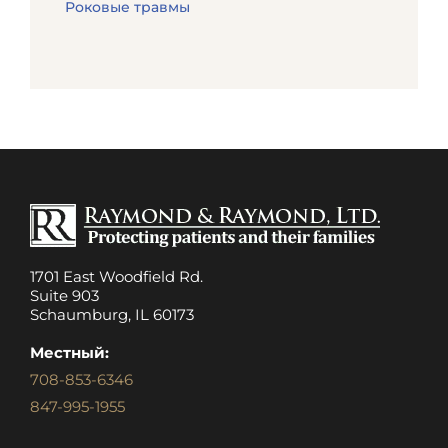
Роковые травмы
1701 East Woodfield Rd.
Suite 903
Schaumburg, IL 60173
Местный:
708-853-6346
847-995-1955