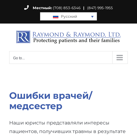
Skip
Местный:
(708) 853-6346
|
(847) 995-1955
to
Русский
content
Go to...
Ошибки врачей/
медсестер
Наши юристы представляли интересы
пациентов, получивших травмы в результате