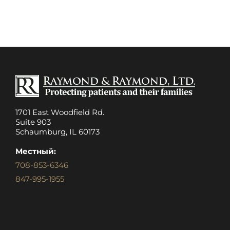
1701 East Woodfield Rd.
Suite 903
Schaumburg, IL 60173
Местный:
708-853-6346
847-995-1955