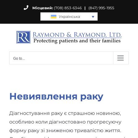
Skip
Місцевий:
(708) 853-6346
|
(847) 995-1955
to
Українська
content
Go to...
Невиявлення раку
Діагностування раку є страшною новиною,
особливо коли діагностовано прогресуючу
форму раку зі зниженою тривалістю життя.