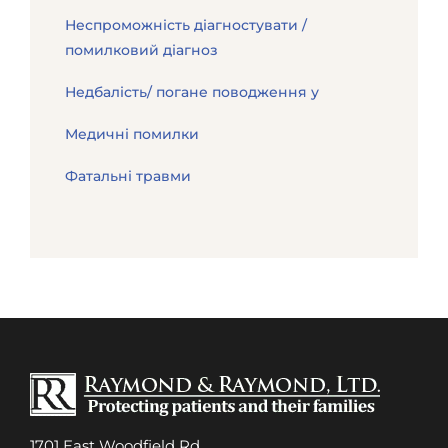
Неспроможність діагностувати /
помилковий діагноз
Недбалість/ погане поводження у
Медичні помилки
Фатальні травми
1701 East Woodfield Rd.