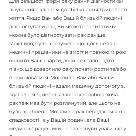
Для більшості форм раку рання діагностика і
лікування є ключем до збільшення тривалості
життя. Якщо Вам або Вашій близькій людині
діагностували рак, Ви можете запитати чи
можна було діагностувати рак раніше.
Можливо, було зрозуміло, що щось не так і
медичні працівники не змогли повною мірою
оцінити Ваші скарги, доки не стало надто
пізно, що дозволило раку почати рости та/або
поширюватися. Можливо, Вам або Вашій
близькій людині надали медичну допомогу з,
здавалося б, непов’язаною хворобою, хоча
рак теж мав бути розглянутий, але цього не
було зроблено. Можливо, рак передається по
спадковості і є у Вашій родині, але Ваші
медичні працівники не завернули уваги, що у