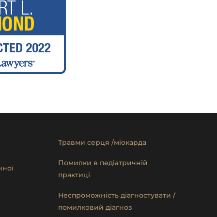
Травми серця /міокарда
Помилки в педіатричній
чної
практиці
Неспроможність діагностувати /
помилковий діагноз