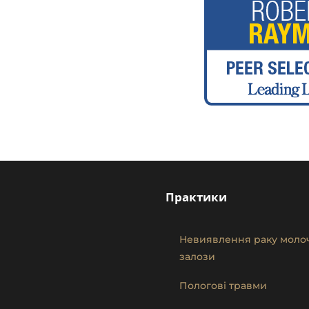
Практики
Невиявлення раку моло
залози
Пологові травми