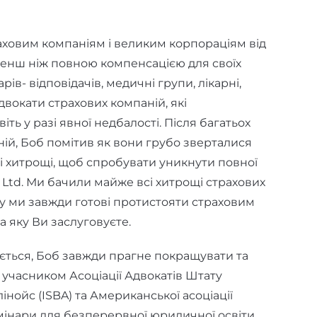
ховим компаніям і великим корпораціям від
менш ніж повною компенсацією для своїх
рів- відповідачів, медичні групи, лікарні,
двокати страхових компаній, які
ть у разі явної недбалості. Після багатьох
ій, Боб помітив як вони грубо зверталися
 хитрощі, щоб спробувати уникнути повної
 Ltd. Ми бачили майже всі хитрощі страхових
му ми завжди готові протистояти страховим
а яку Ви заслуговуєте.
нюється, Боб завжди прагне покращувати та
 учасником Асоціації Адвокатів Штату
ллінойс (ISBA) та Американської асоціації
семінари для безперервної юридичної освіти