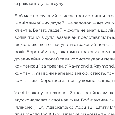
страждання у залі суду.
Боб має послужний список протистояння стра
імені звичайних людей і не задовольняється 
клієнтів. Багато людей можуть не знати, що ліка
водіїв, тощо, в судді зазвичай представляють а
відмовляються оплачувати страховий поліс наві
років боротьби з адвокатами страхових компан
до звичайних людей та використовували певні
компенсації за травми. У Raymond & Raymond,
компаній, які вони напевно використають, то
компаніям і боротися за повну компенсацію, н
У світі закону та технологій, що постійно змі
вдосконалювати свої навички. Боб є активним
Іллінойс (ITLA), Адвокатської Асоціації Штату І
правосуддя (AAJ). Боб відвідує різноманітні 