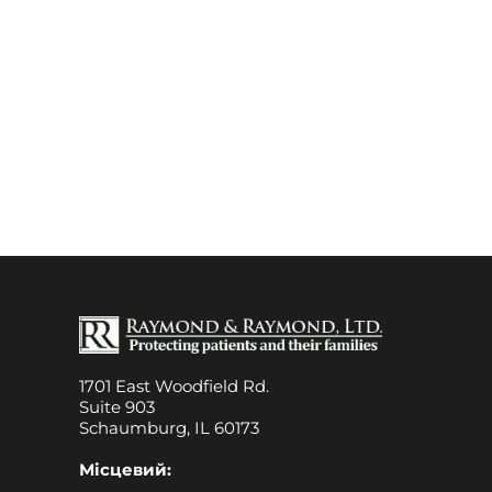
1701 East Woodfield Rd.
Suite 903
Schaumburg, IL 60173
Місцевий: