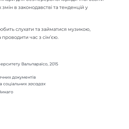
х змін в законодавстві та тенденцій у
любить слухати та займатися музикою,
 проводити час з сім’єю.
ерситету Вальпараїсо, 2015
ичних документів
а соціальних
засадах
Чикаго