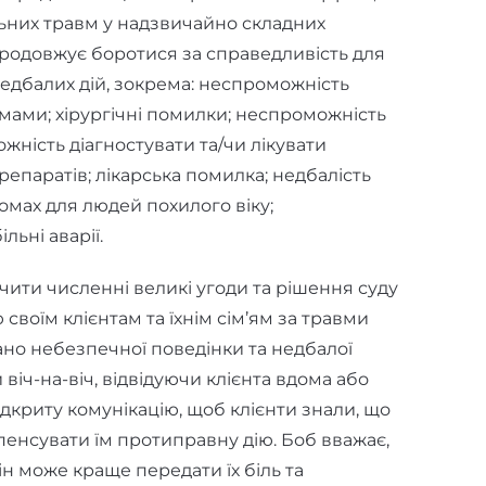
ьних травм у надзвичайно складних
продовжує боротися за справедливість для
недбалих дій, зокрема: неспроможність
 мами; хірургічні помилки; неспроможність
ожність діагностувати та/чи лікувати
репаратів; лікарська помилка; недбалість
омах для людей похилого віку;
льні аварії.
чити численні великі угоди та рішення суду
своїм клієнтам та їхнім сім’ям за травми
ано небезпечної поведінки та недбалої
 віч-на-віч, відвідуючи клієнта вдома або
відкриту комунікацію, щоб клієнти знали, що
пенсувати їм протиправну дію. Боб вважає,
ін може краще передати їх біль та