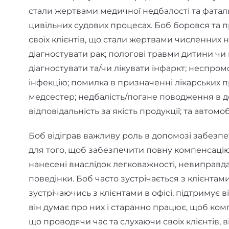
стали жертвами медичної недбалості та фатал
цивільних судових процесах. Боб боровся та 
своїх клієнтів, що стали жертвами численних 
діагностувати рак; пологові травми дитини чи
діагностувати та/чи лікувати інфаркт; неспром
інфекцію; помилка в призначенні лікарських п
медсестер; недбалість/погане поводження в д
відповідальність за якість продукції; та автомобі
Боб відіграв важливу роль в допомозі забезпе
для того, щоб забезпечити повну компенсацію 
нанесені внаслідок легковажності, невиправд
поведінки. Боб часто зустрічається з клієнтами
зустрічаючись з клієнтами в офісі, підтримує 
він думає про них і старанно працює, щоб ком
що проводячи час та слухаючи своїх клієнтів, в