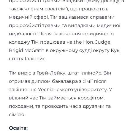
про особисті травми. Завдяки цьому досвіду, а
також членам своєї сім’ї, що працюють в
медичній сфері, Тім зацікавився справами
про особисті травми та випадками медичної
недбалості. Після закінчення юридичного
коледжу Тім працював на the Hon. Judge
Brigid McGrath в окружному судді округу Кук,
штату Іллінойс.
Тім виріс в Грей-Лейку, штат Іллінойс. Він
отримав диплом бакалавра з хімії після
закінчення Уесліанського університету. У
вільний час Тім займається кросфітом,
походами, та проводить час з друзями та
сім’єю.
Освіта: