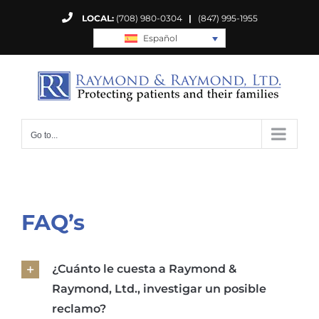
Skip
LOCAL:
(708) 980-0304
|
(847) 995-1955
to
Español
content
Go to...
FAQ’s
¿Cuánto le cuesta a Raymond &
Raymond, Ltd., investigar un posible
reclamo?