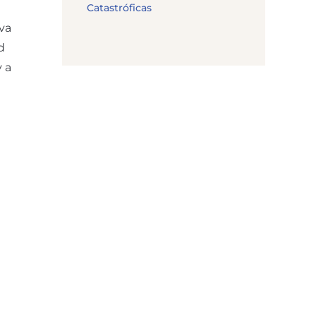
Catastróficas
va
d
 a