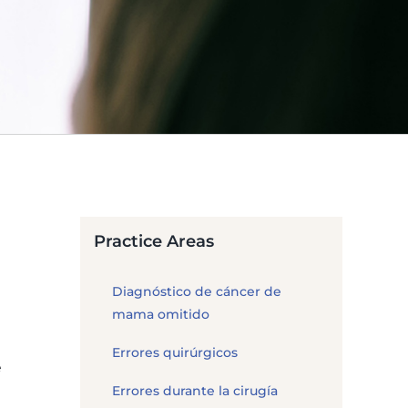
Practice Areas
Diagnóstico de cáncer de
mama omitido
Errores quirúrgicos
e
Errores durante la cirugía